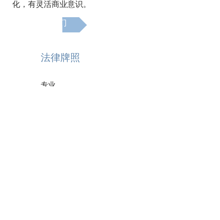
化，有灵活商业意识。
关于我们
​法律牌照
专业
我们是新南威尔士州律师公会登记的
律师事务所。 我们是持牌移民代理，
移民代理注册局(MARA)牌照号
0958367
，
1068866
CODE OF CONDUCT
Liability limited by a scheme approved
under Professional Standards